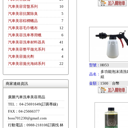
汽車美容背盤系列
10
汽車美容抗菌除臭
5
汽車美容棕櫚蠟品
7
汽車美容毛巾蠟布
12
汽車美容洗車專用蠟
6
汽車美容洗車材料器具
41
汽車美容整平拋光系列
4
汽車美容拋光劑
4
汽車美容拋光海綿系列
22
型號：
H053
多功能泡沫清洗
品名：
組
金額：
1500 台幣
商家連絡資訊
廣勝汽車洗車美容用品
TEL： 04-25691649(訂購專線)
FAX：04-25666377
boss701230@gmail.com
行動電話：0988-218108訂購找 林