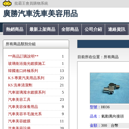
批霸王會員購物系統
廣勝汽車洗車美容用品
熱銷商品
最新上架商品
全部商品
公司介紹
連絡資訊
所有商品類別分組
**商品訂購說明**
1
目前所在位置：所有商品
玻璃衛浴拋光鍍膜施工
1
韓國進口終極系列
13
K.S 專業汽美用品系列
23
KS 洗車清潔劑
21
汽車玻璃潑水鍍膜系列
5
汽車美容工具
23
汽車美容保養用品
9
型號：
H036
汽車美容羊毛拋光系
9
品名：
氣動萬向接頭
汽車美容鍍膜
11
金額：
300 台幣
汽車美容設備
20