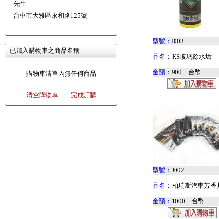
先生
台中巿大雅區永和路125號
型號：
I003
已加入購物車之商品名稱
品名：
KS玻璃除水垢
金額：
900 台幣
購物車清單內無任何商品
清空購物車
完成訂購
型號：
J002
品名：
柏瑞斯汽車芳香
金額：
1000 台幣