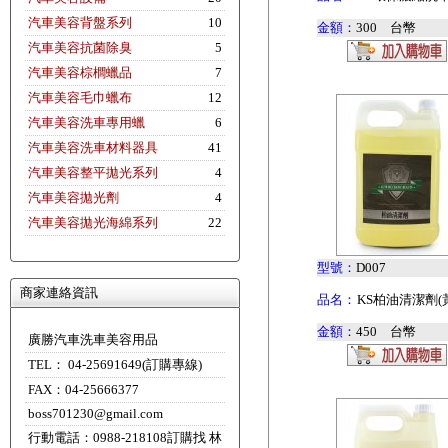
汽車美容背盤系列
10
金額：
300 台幣
汽車美容抗菌除臭
5
汽車美容棕櫚蠟品
7
汽車美容毛巾蠟布
12
汽車美容洗車專用蠟
6
汽車美容洗車材料器具
41
汽車美容整平拋光系列
4
汽車美容拋光劑
4
汽車美容拋光海綿系列
22
型號：
D007
商家連絡資訊
品名：
KS柏油清潔劑(
金額：
450 台幣
廣勝汽車洗車美容用品
TEL： 04-25691649(訂購專線)
FAX：04-25666377
boss701230@gmail.com
行動電話：0988-218108訂購找 林