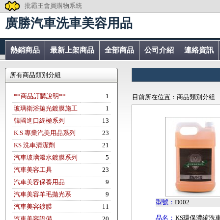
批霸王會員購物系統
廣勝汽車洗車美容用品
熱銷商品
最新上架商品
全部商品
公司介紹
連絡資訊
所有商品類別分組
**商品訂購說明**
1
目前所在位置：商品類別分組
玻璃衛浴拋光鍍膜施工
1
韓國進口終極系列
13
K.S 專業汽美用品系列
23
KS 洗車清潔劑
21
汽車玻璃潑水鍍膜系列
5
汽車美容工具
23
汽車美容保養用品
9
汽車美容羊毛拋光系
9
型號：
D002
汽車美容鍍膜
11
品名：
KS環保濃縮洗
汽車美容設備
20