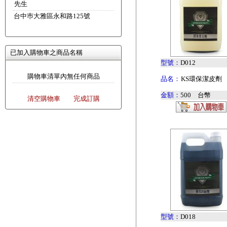
先生
台中巿大雅區永和路125號
已加入購物車之商品名稱
型號：
D012
購物車清單內無任何商品
品名：
KS環保潔皮劑
金額：
500 台幣
清空購物車
完成訂購
型號：
D018